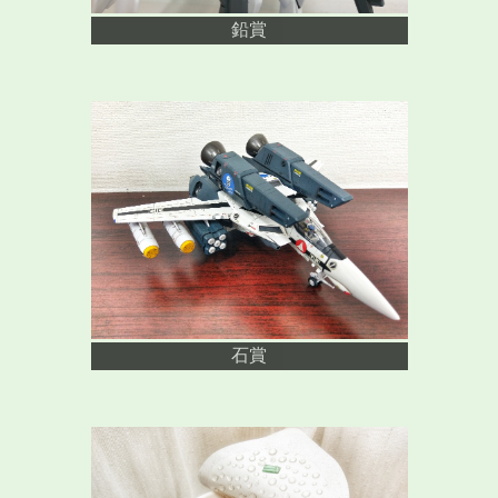
鉛賞
石賞